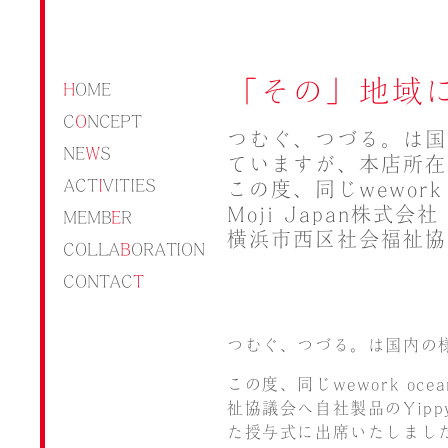
「その」地域
H
O
M
E
C
O
N
C
E
P
T
つむぐ、つづる。は国
N
E
W
S
ていますが、本店所在
A
C
T
I
V
I
T
I
E
S
この度、同じwework 
Moji Japan株式
M
E
M
B
E
R
横浜市西区社会福祉協議
C
O
L
L
A
B
O
R
A
T
I
O
N
C
O
N
T
A
C
T
つむぐ、つづる。は国内の
この度、同じwework oc
祉協議会へ自社製品のYip
た授与式に出席いたしまし