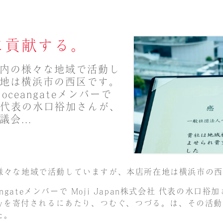
に貢献する。
内の様々な地域で活動し
地は横浜市の西区です。
oceangateメンバーで
会社 代表の水口裕加さんが、
会...
様々な地域で活動していますが、本店所在地は横浜市の西
eangateメンバーで Moji Japan株式会社 代表の水
pyを寄付されるにあたり、つむぐ、つづる。は、その活
た。